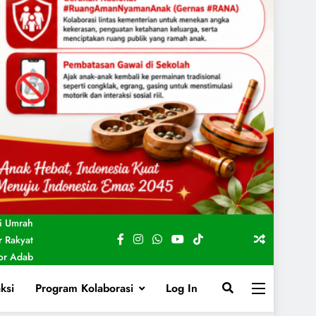
i Umrah
 Rakyat
For Adab
ksi
Program Kolaborasi
Log In