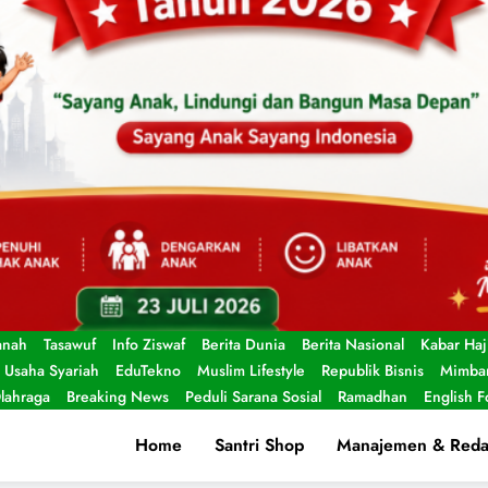
anah
Tasawuf
Info Ziswaf
Berita Dunia
Berita Nasional
Kabar Haj
Usaha Syariah
EduTekno
Muslim Lifestyle
Republik Bisnis
Mimbar
lahraga
Breaking News
Peduli Sarana Sosial
Ramadhan
English 
Home
Santri Shop
Manajemen & Reda