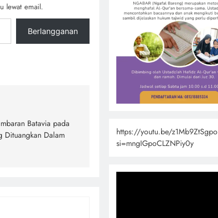
u lewat email.
Berlangganan
ambaran Batavia pada
https://youtu.be/z1Mb9ZtSgp
g Dituangkan Dalam
si=mngIGpoCLZNPiy0y