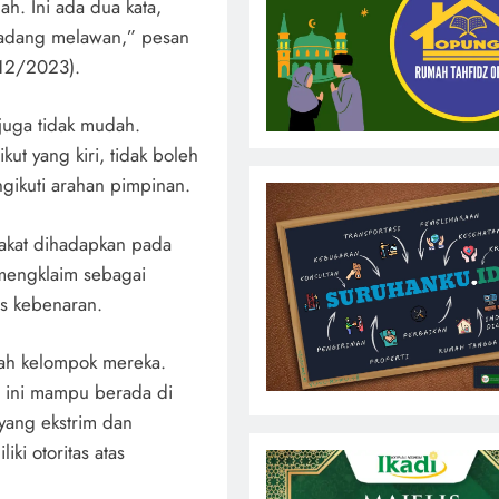
h. Ini ada dua kata,
kadang melawan,” pesan
/12/2023).
juga tidak mudah.
kut yang kiri, tidak boleh
ngikuti arahan pimpinan.
akat dihadapkan pada
 mengklaim sebagai
s kebenaran.
ah kelompok mereka.
i ini mampu berada di
yang ekstrim dan
i otoritas atas