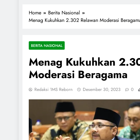
1miliarsantri.net
Santri Indonesia Menyapa Dunia
Home
Berita Nasional
Menag Kukuhkan 2.302 Relawan Moderasi Beragam
BERITA NASIONAL
Menag Kukuhkan 2.3
Moderasi Beragama
Redaksi 1MS Reborn
Desember 30, 2023
0