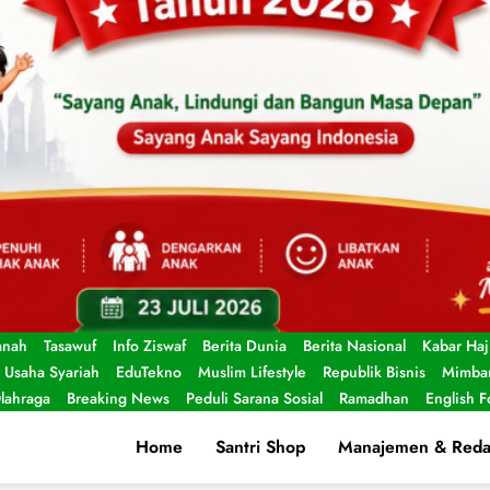
anah
Tasawuf
Info Ziswaf
Berita Dunia
Berita Nasional
Kabar Haj
Usaha Syariah
EduTekno
Muslim Lifestyle
Republik Bisnis
Mimbar
lahraga
Breaking News
Peduli Sarana Sosial
Ramadhan
English 
Home
Santri Shop
Manajemen & Reda