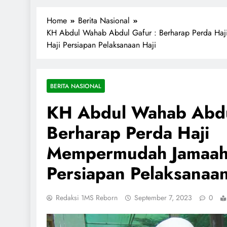
1miliarsantri.net
Santri Indonesia Menyapa Dunia
Home
Berita Nasional
KH Abdul Wahab Abdul Gafur : Berharap Perda Ha
Haji Persiapan Pelaksanaan Haji
BERITA NASIONAL
KH Abdul Wahab Abdu
Berharap Perda Haji
Mempermudah Jamaah
Persiapan Pelaksanaan
Redaksi 1MS Reborn
September 7, 2023
0