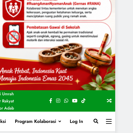
i Umrah
 Rakyat
For Adab
ksi
Program Kolaborasi
Log In