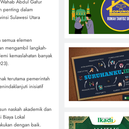
l Wahab Abdul Gafur
an penting dalam
insi Sulawesi Utara
rta semua elemen
an mengambil langkah-
demi kemaslahatan banyak
023).
hak terutama pemerintah
ndaklanjuti inisiatif
usun naskah akademik dan
 Biaya Lokal
akukan dengan baik.