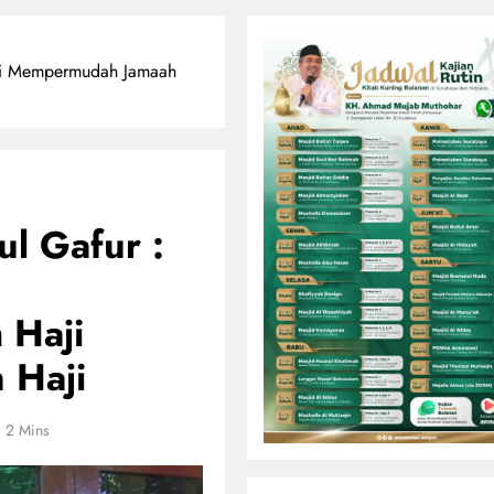
ji Mempermudah Jamaah
l Gafur :
 Haji
 Haji
2 Mins