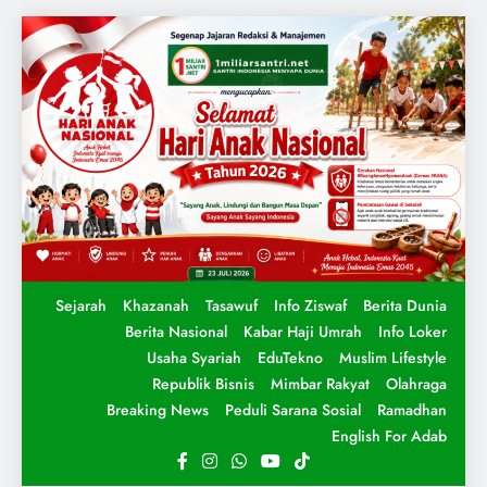
Sejarah
Khazanah
Tasawuf
Info Ziswaf
Berita Dunia
Berita Nasional
Kabar Haji Umrah
Info Loker
Usaha Syariah
EduTekno
Muslim Lifestyle
Republik Bisnis
Mimbar Rakyat
Olahraga
Breaking News
Peduli Sarana Sosial
Ramadhan
English For Adab