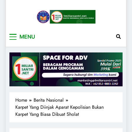
1miliarsantri.net
Santri Indonesia Menyapa Dunia
MENU
Home
Berita Nasional
Karpet Yang Diinjak Aparat Kepolisian Bukan
Karpet Yang Biasa Dibuat Sholat