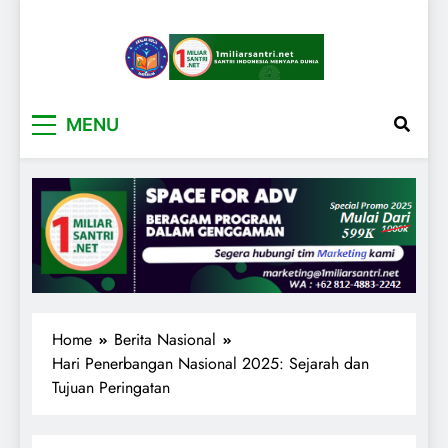
1miliarsantri.net
Santri Indonesia Menyapa Dunia
MENU
Home
Berita Nasional
Hari Penerbangan Nasional 2025: Sejarah dan
Tujuan Peringatan