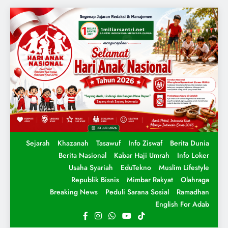
Sejarah
Khazanah
Tasawuf
Info Ziswaf
Berita Dunia
Berita Nasional
Kabar Haji Umrah
Info Loker
Usaha Syariah
EduTekno
Muslim Lifestyle
Republik Bisnis
Mimbar Rakyat
Olahraga
Breaking News
Peduli Sarana Sosial
Ramadhan
English For Adab