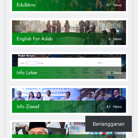
EduTekno
90
News
English For Adab
6
News
Info Loker
24
News
Info Ziswaf
43
News
Berlangganan