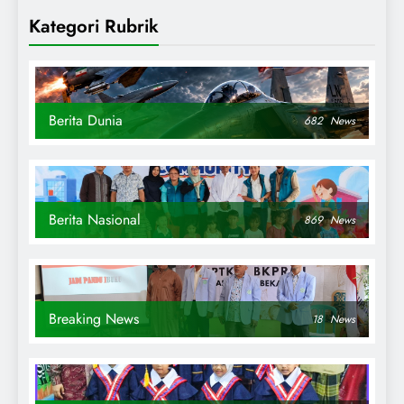
Kategori Rubrik
Berita Dunia
682
News
Berita Nasional
869
News
Breaking News
18
News