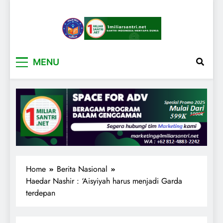
1miliarsantri.net
Santri Indonesia Menyapa Dunia
MENU
Home
Berita Nasional
Haedar Nashir : ‘Aisyiyah harus menjadi Garda
terdepan