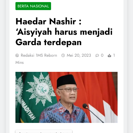
BERITA NASIONAL
Haedar Nashir :
‘Aisyiyah harus menjadi
Garda terdepan
Redaksi 1MS Reborn
Mei 20, 2023
0
1
Mins