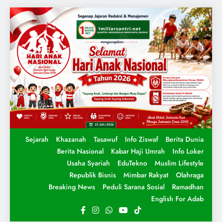
Sejarah
Khazanah
Tasawuf
Info Ziswaf
Berita Dunia
Berita Nasional
Kabar Haji Umrah
Info Loker
Usaha Syariah
EduTekno
Muslim Lifestyle
Republik Bisnis
Mimbar Rakyat
Olahraga
Breaking News
Peduli Sarana Sosial
Ramadhan
English For Adab