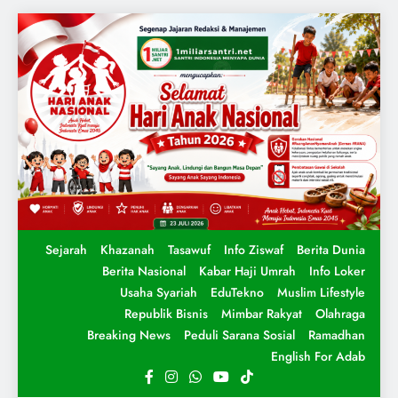
Sejarah
Khazanah
Tasawuf
Info Ziswaf
Berita Dunia
Berita Nasional
Kabar Haji Umrah
Info Loker
Usaha Syariah
EduTekno
Muslim Lifestyle
Republik Bisnis
Mimbar Rakyat
Olahraga
Breaking News
Peduli Sarana Sosial
Ramadhan
English For Adab