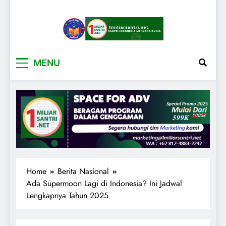
1miliarsantri.net
Santri Indonesia Menyapa Dunia
MENU
Home
Berita Nasional
Ada Supermoon Lagi di Indonesia? Ini Jadwal
Lengkapnya Tahun 2025