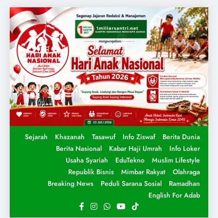
Sejarah
Khazanah
Tasawuf
Info Ziswaf
Berita Dunia
Berita Nasional
Kabar Haji Umrah
Info Loker
Usaha Syariah
EduTekno
Muslim Lifestyle
Republik Bisnis
Mimbar Rakyat
Olahraga
Breaking News
Peduli Sarana Sosial
Ramadhan
English For Adab