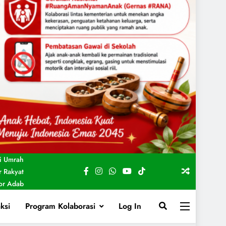
i Umrah
 Rakyat
For Adab
ksi
Program Kolaborasi
Log In