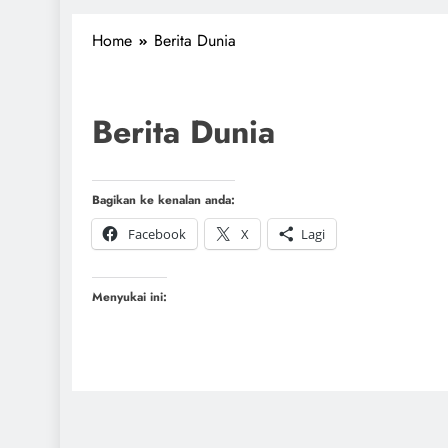
1miliarsantri.net
Santri Indonesia Menyapa Dunia
Home
Berita Dunia
Berita Dunia
Bagikan ke kenalan anda:
Facebook
X
Lagi
Menyukai ini: