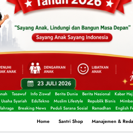
anah
Tasawuf
Info Ziswaf
Berita Dunia
Berita Nasional
Kabar Haj
Usaha Syariah
EduTekno
Muslim Lifestyle
Republik Bisnis
Mimbar
lahraga
Breaking News
Peduli Sarana Sosial
Ramadhan
English 
Home
Santri Shop
Manajemen & Reda