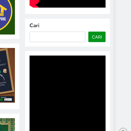
Cari
CARI