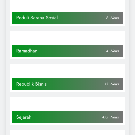
Peduli Sarana Sosial
2
News
Ramadhan
4
News
Republik Bisnis
15
News
Sejarah
475
News