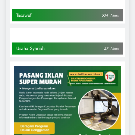
Tasawuf
534
News
Usaha Syariah
27
News