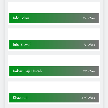
Info Loker
24
News
Info Ziswaf
43
News
Kabar Haji Umrah
29
News
Khazanah
644
News