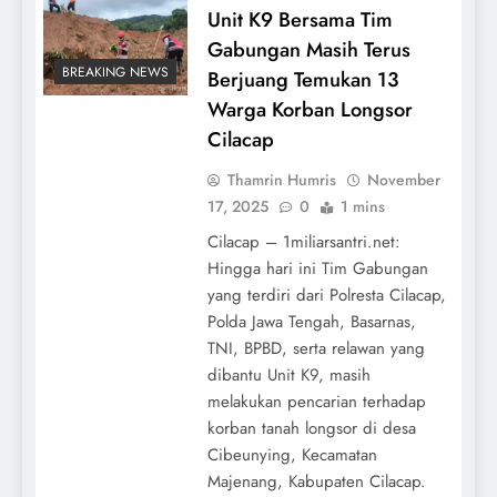
Unit K9 Bersama Tim
Gabungan Masih Terus
BREAKING NEWS
Berjuang Temukan 13
Warga Korban Longsor
Cilacap
Thamrin Humris
November
17, 2025
0
1 mins
Cilacap – 1miliarsantri.net:
Hingga hari ini Tim Gabungan
yang terdiri dari Polresta Cilacap,
Polda Jawa Tengah, Basarnas,
TNI, BPBD, serta relawan yang
dibantu Unit K9, masih
melakukan pencarian terhadap
korban tanah longsor di desa
Cibeunying, Kecamatan
Majenang, Kabupaten Cilacap.