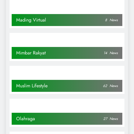
Mading Virtual
8
News
Mimbar Rakyat
14
News
Muslim Lifestyle
62
News
Olahraga
27
News