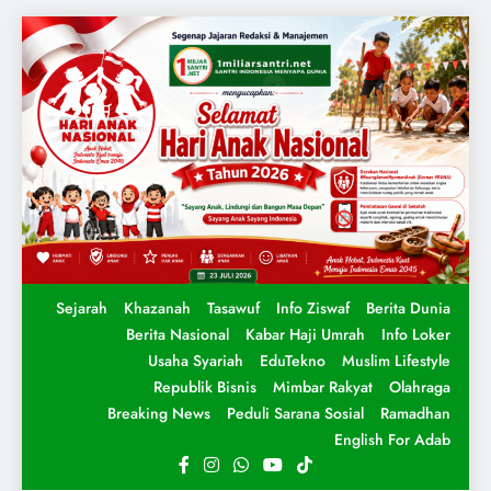
Sejarah
Khazanah
Tasawuf
Info Ziswaf
Berita Dunia
Berita Nasional
Kabar Haji Umrah
Info Loker
Usaha Syariah
EduTekno
Muslim Lifestyle
Republik Bisnis
Mimbar Rakyat
Olahraga
Breaking News
Peduli Sarana Sosial
Ramadhan
English For Adab