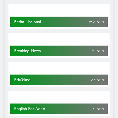
Berita Nasional
869
News
Breaking News
18
News
EduTekno
90
News
English For Adab
6
News