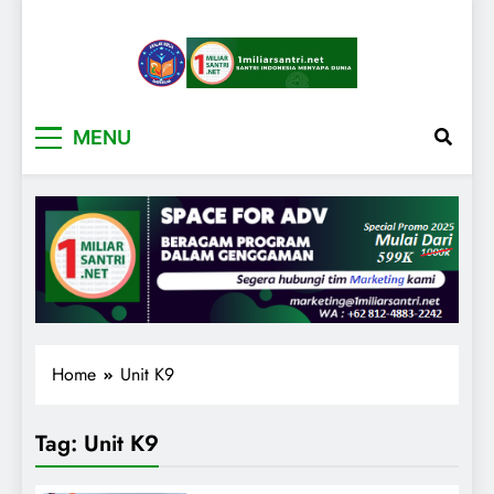
1miliarsantri.net
Santri Indonesia Menyapa Dunia
MENU
Home
Unit K9
Tag:
Unit K9