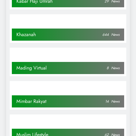
Kabar Haji Umrah
29
News
Khazanah
644
News
Mading Virtual
8
News
Mimbar Rakyat
14
News
Muslim Lifestyle
62
News