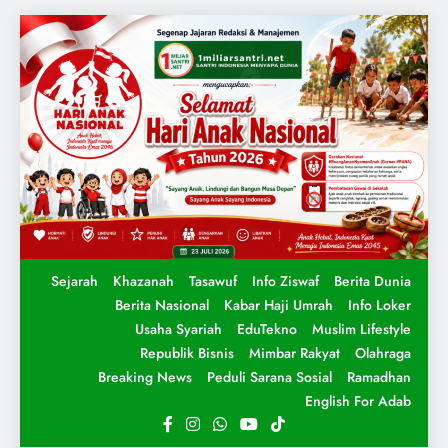
Sejarah
Khazanah
Tasawuf
Info Ziswaf
Berita Dunia
Berita Nasional
Kabar Haji Umrah
Info Loker
Usaha Syariah
EduTekno
Muslim Lifestyle
Republik Bisnis
Mimbar Rakyat
Olahraga
Breaking News
Peduli Sarana Sosial
Ramadhan
English For Adab