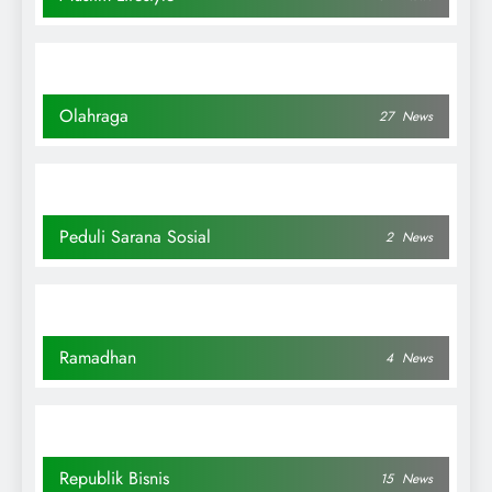
Olahraga
27
News
Peduli Sarana Sosial
2
News
Ramadhan
4
News
Republik Bisnis
15
News