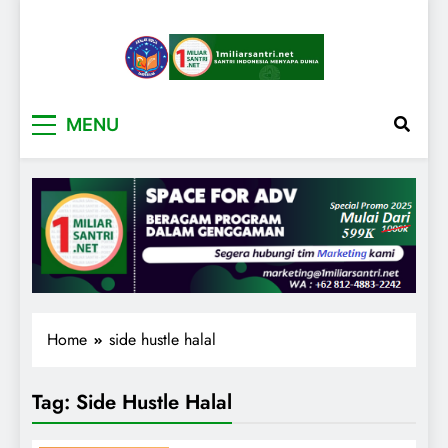
1miliarsantri.net
Santri Indonesia Menyapa Dunia
MENU
Home
side hustle halal
Tag:
Side Hustle Halal