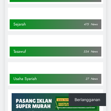
Sejarah
475
News
Tasawuf
534
News
Usaha Syariah
27
News
Berlangganan