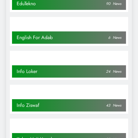
EduTekno
90
News
English For Adab
6
News
Info Loker
24
News
Info Ziswaf
43
News